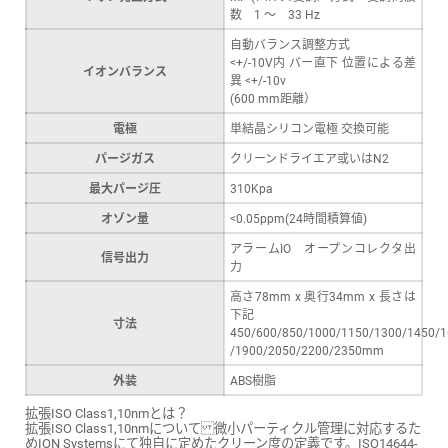
数 1 ～ 33 Hz
自動バランス調整方式
<+/-10V内 バー直下 位置による差
イオンバランス
異 <+/-10v
(600 mm距離）
電極
単結晶シリコン電極 交換可能
パージガス
クリーンドライエア或いはN2
最大パージ圧
310Kpa
オゾン量
<0.05ppm(24時間積算値)
アラームIO オープンコレクタ出
信号出力
力
高さ78mm x 奥行34mm x 長さは
下記
寸法
450/600/850/1000/1150/1300/1450/
/1900/2050/2200/2350mm
外装
ABS樹脂
拡張ISO Class1,10nmとは？
拡張ISO Class1,10nmについて 微小パーティクル管理に対応するた
めION Systemsにて独自に定めたクリーン度の定義です。ISO14644-