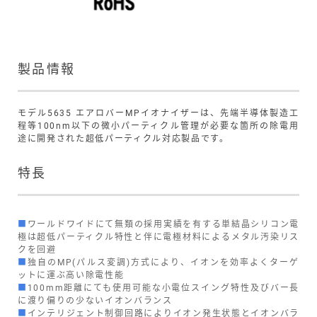
製品情報
モデル5635 エアロバーMPイオナイザーは、先端半導体製造工
程等100nm以下の微小パーティクル管理が必要な箇所の除電用
途に開発された超低パーティクル対応製品です。
特長
■
ワールドワイドにて無類の採用実績を有する単結晶シリコン電
極は超低パーティクル特性と伴に電極材料によるメタル汚染リス
クを回避
■
独自のMP(パルス変調)方式により、イオンを効率よくターゲ
ットに運ぶ高い除電性能
■
100mm距離にても使用可能な小電位スイング特性及びバー長
に渡り偏りの少ないイオンバランス
■
インテリジェント制御回路によりイオン発生状態とイオンバラ