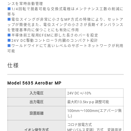
ンスを常時自動管理
■
1/4回転で脱着可能な交換式電極はメンテナンス工数の削減に
寄与
■
電位スイングが非常に小さなMP方式の特徴により、セットア
ップが簡便化また、電位スイングの小ささが長期イオンバランス
を管理基準内に保つことにも有効に作用
■
半導体前工程用EFEMに即した長さのバーを設定
■
24V DC駆動コントローラ内臓のコンパクト設計
■
ワールドワイドにて高いレベルのサポートネットワークが利用
可能
仕様
Model 5635 AeroBar MP
入力電圧
24V DC +/-10%
出力電圧
最大約13.5kv p-p 調整可能
100mm～1000mm(エアパージ無
設置距離
し)
コロナ放電方式
イオン発生方式
MP (パルス変調）方式 変調周波