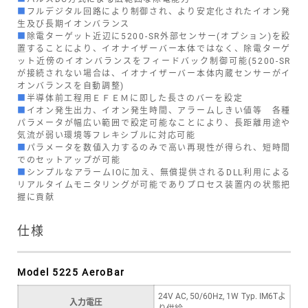
■
フルデジタル回路により制御され、より安定化されたイオン発
生及び長期イオンバランス
■
除電ターゲット近辺に5200-SR外部センサー(オプション)を設
置することにより、イオナイザーバー本体ではなく、除電ターゲ
ット近傍のイオンバランスをフィードバック制御可能(5200-SR
が接続されない場合は、イオナイザーバー本体内蔵センサーがイ
オンバランスを自動調整)
■
半導体前工程用ＥＦＥＭに即した長さのバーを設定
■
イオン発生出力、イオン発生時間、アラームしきい値等 各種
パラメータが幅広い範囲で設定可能なことにより、長距離用途や
気流が弱い環境等フレキシブルに対応可能
■
パラメータを数値入力するのみで高い再現性が得られ、短時間
でのセットアップが可能
■
シンプルなアラームIOに加え、無償提供されるDLL利用による
リアルタイムモニタリングが可能でありプロセス装置内の状態把
握に貢献
仕様
Model 5225 AeroBar
24V AC, 50/60Hz, 1W Typ. IM6Tよ
入力電圧
り供給。