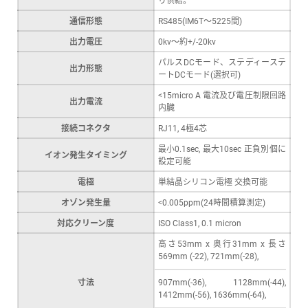
通信形態
RS485(IM6T～5225間)
出力電圧
0kv～約+/-20kv
パルスDCモード、ステディーステ
出力形態
ートDCモード(選択可)
<15micro A 電流及び電圧制限回路
出力電流
内臓
接続コネクタ
RJ11, 4極4芯
最小0.1sec, 最大10sec 正負別個に
イオン発生タイミング
設定可能
電極
単結晶シリコン電極 交換可能
オゾン発生量
<0.005ppm(24時間積算測定)
対応クリーン度
ISO Class1, 0.1 micron
高さ53mm x 奥行31mm x 長さ
569mm (-22), 721mm(-28),
寸法
907mm(-36), 1128mm(-44),
1412mm(-56), 1636mm(-64),