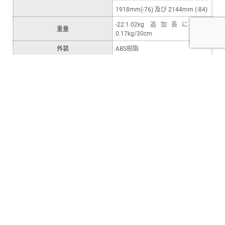
1918mm(-76) 及び 2144mm (-84)
-22:1.02kg 追加長につき
重量
0.17kg/30cm
外装
ABS樹脂
Interface Module Model 5200-IM6T
入力電圧
24V DC +/-5%, 1.5A
通信形態
Ethernet, RS232C
リレー接点(V4.0以上のバージョン
アラーム出力
のみ)
高さ74mm x 奥行71mm x 長さ
寸法
315mm
重量
2kg