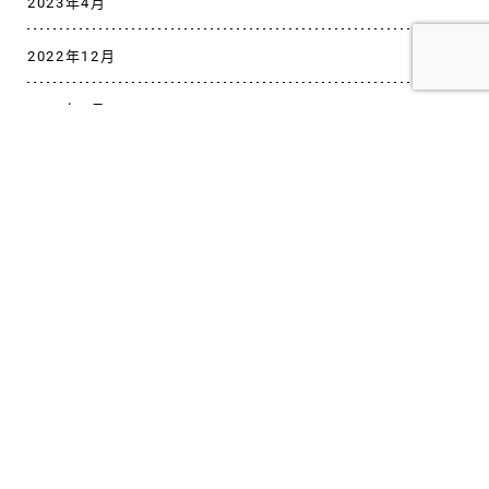
2023年4月
2022年12月
2022年8月
2022年3月
ダウンロード
デモ機無料貸出は、こちらのお問い合わせフォームよ
り、ご依頼ください。
デモ機無料貸し出しはコチラ